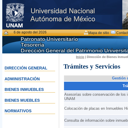
6 de agosto del 2026
Mapa de sitio
Contac
Inicio
| Dirección de Bienes Inmueb
Trámites y Servicios
DIRECCIÓN GENERAL
Gestión 
ADMINISTRACIÓN
Tr
BIENES INMUEBLES
Asesorías sobre conservación de los in
UNAM
BIENES MUEBLES
Colocación de placas en Inmuebles His
NORMATIVOS
Consulta de información sobre inmuebl