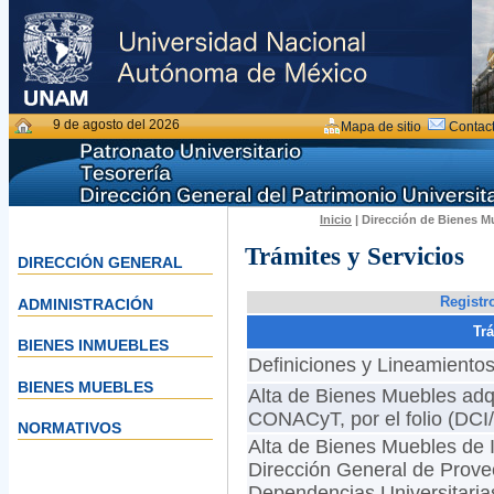
9 de agosto del 2026
Mapa de sitio
Contac
Inicio
| Dirección de Bienes Mu
Trámites y Servicios
DIRECCIÓN GENERAL
Registr
ADMINISTRACIÓN
Tr
BIENES INMUEBLES
Definiciones y Lineamiento
BIENES MUEBLES
Alta de Bienes Muebles adq
CONACyT, por el folio (DCI
NORMATIVOS
Alta de Bienes Muebles de I
Dirección General de Provee
Dependencias Universitaria